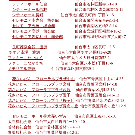
シティーホール仙台
仙台市若林区新寺1-1-10
シティーホール若林
仙台市若林区遠見塚東15-12
シティホール長町
仙台市太白区長町南1丁目3－5
セレモニア南光台 椿会館
仙台市泉区南光台南1-3-1
セレモニア五橋 欅会館
仙台市青葉区五橋2-8-14
セレモニア高砂 桜会館
仙台市宮城野区福室4-18-2
セレモニア岩切利府 楓会館
仙台市宮城野区岩切字大前47
長町葬祭会館 渡源
仙台市太白区長町1-2-5
あすと斎場 渡源
仙台市太白区あすと長町3-9-20
ファミーユたいはく
仙台市太白区大野田袋前52-2
ファミーユながまち
仙台市太白区八本松1丁目13-6
メモリアル愛敬
仙台市青葉区郷六舘39-1
花さいだん フローラルプラザ中山
仙台市青葉区中山4-14-35
花さいだん フローラルプラザ宮町
仙台市青葉区宮町1-4-18
花さいだん フローラププラザ台原
仙台市青葉区堤町3-18-1
花さいだん フローラルプラザ愛子
仙台市青葉区落合2-16-12
花さいだん フローラルプラザ桜ヶ丘
仙台市青葉区水の森3-42-18
花さいだん フローラルプラザ長命ヶ丘
仙台市泉区長命ヶ丘5-12-9
セレモニーホール掬水苑いずみ
仙台市泉区上谷刈3-1-16
太白典礼会館
仙台市太白区鹿野2ー19－20
若林典礼会館 仙台市若林区若林6－4－1
青葉典礼会館 仙台市青葉区堤町3-12-25