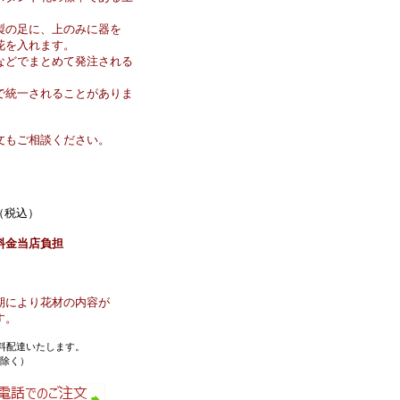
製の足に、上のみに器を
花を入れます。
などでまとめて発注される
で統一されることがありま
文もご相談ください。
（税込）
料金当店負担
期により花材の内容が
す。
料配達いたします。
を除く）