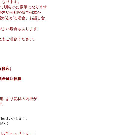
になります。
べて明らかに豪華になります
身内や会社関係で何本か
花があがる場合、お話し合
がよい場合もあります。
文もご相談ください。
円（税込）
料金当店負担
期により花材の内容が
す。
料配達いたします。
を除く）