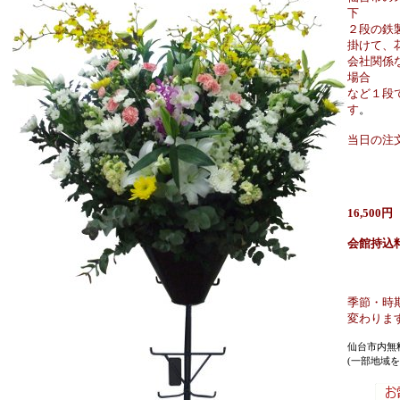
下
２段の鉄
掛けて、
会社関係
場合
など１段
す
。
当日の注
16,500円
会館持込
季節・時
変わりま
仙台市内無
(一部地域