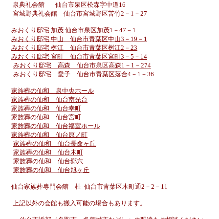
泉典礼会館
仙台市泉区松森字中道16
宮城野典礼会館 仙台市宮城野区苦竹2－1－27
みおくり邸宅 加茂 仙台市泉区加茂1－47－1
みおくり邸宅 中山 仙台市青葉区中山3－19－1
みおくり邸宅 桝江 仙台市青葉区桝江2－23
みおくり邸宅 宮町 仙台市青葉区宮町3－5－14
みおくり邸宅 高森 仙台市泉区高森1－1－274
みおくり邸宅 愛子 仙台市青葉区落合4－1－36
家族葬の仙和 泉中央ホール
家族葬の仙和 仙台南光台
家族葬の仙和 仙台幸町
家族葬の仙和 仙台宮町
家族葬の仙和 仙台福室ホール
家族葬の仙和 仙台原ノ町
家族葬の仙和 仙台長命ヶ丘
家族葬の仙和 仙台木町
家族葬の仙和 仙台郷六
家族葬の仙和 仙台旭ヶ丘
仙台家族葬専門会館 杜 仙台市青葉区木町通2－2－11
上記以外の会館も搬入可能の場合もあります。