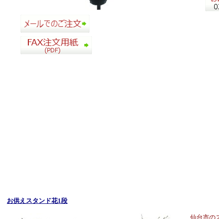
お供えスタンド花1段
仙台市の