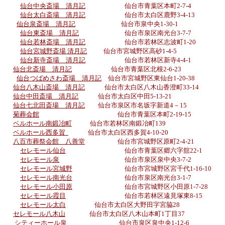
仙台中央斎場 清月記
仙台市青葉区本町2-7-4
仙台太白斎場 清月記
仙台市太白区鹿野3-4-13
仙台泉斎場 清月記
仙台市泉中央1-30-1
仙台東斎場 清月記
仙台市泉区南光台3-7-7
仙台若林斎場 清月記
仙台市若林区志波町1-20
仙台宮城野斎場 清月記
仙台市宮城野区高砂1-4-5
仙台新寺斎場 清月記
仙台市若林区新寺4-4-1
仙台
北斎場 清月
記
仙台市青葉区北根2-6-23
仙台つばめさわ斎場 清月
記
仙台市宮城野区東仙台1-20-38
仙台八木山斎場 清月記
仙台市太白区八木山香澄町33-14
仙台中田斎場 清月記
仙台市太白区中田5-13-21
仙台七北田斎場 清月記
仙台市泉区市名坂字新道4－15
菊葬会館
仙台市青葉区本町2-19-15
ベルホール南鍛冶町
仙台市若林区南鍛冶町139
ベルホール西多賀
仙台市太白区西多賀4-10-20
八百市葬祭会館 八善堂
仙台市宮城野区原町2-4-21
セレモール仙台
仙台市青葉区郷六字舘22-1
セレモール泉
仙台市泉区泉中央3-7-2
セレモール宮城野
仙台市宮城野区宮千代1-16-10
セレモール南光台
仙台市泉区南光台3-1-7
セレモール小田原
仙台市宮城野区小田原1-7-28
セレモール霞目
仙台市若林区遠見塚東8-15
セレモール太白
仙台市太白区大野田字宮脇28
セレモール八木山
仙台市太白区八木山本町1丁目37
シティーホール泉
仙台市泉区泉中央1-12-6