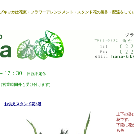
プキッカ
は
花束
・
フラワーアレンジメント
・
スタンド花
の製作・配達をして
17：30
日祝不定休
00（営業時間外も受け付けます)
お供えスタンド花2段
上下の器
花です。
下段に花
も色