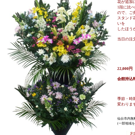
花が追加
1段に比
ので、ご
スタンド
いを
したほう
当日の注
22,000
会館持込
季節・時
変わりま
仙台市内無
(一部地域