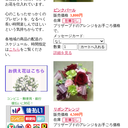
お花を仕入れています。
ピンクパール
心のこもったせっかくの
販売価格
3,800円
プレゼントを、なるべく
在庫
長い時間楽しんでほしい
プリザーブドのアレンジをお手ごろ価格
という気持ちからです。
で。
メッセージカード:
各地域の商品の配送の
スケジュール、時間指定
数量:
は
こちら
をご覧くださ
詳細を見る
い。
コンビニ・郵便局・銀行
後払いに対応！
リボンアレンジ
販売価格
4,500円
在庫
プリザーブドのアレンジをお手ごろ価格