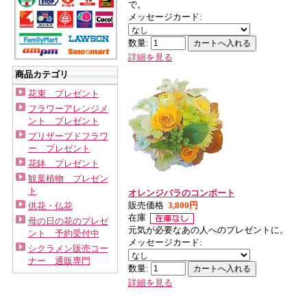
で。
メッセージカード:
数量:
詳細を見る
商品カテゴリ
花束 プレゼント
フラワーアレンジメ
ント プレゼント
プリザーブドフラワ
ー プレゼント
花鉢 プレゼント
観葉植物 プレゼン
ト
オレンジバラのコンポート
販売価格
3,800円
供花・仏花
在庫
母の日の花のプレゼ
元気が必要なあの人へのプレゼントに。
ント 予約受付中
メッセージカード:
シクラメン販売コー
ナー 通販専門
数量:
詳細を見る