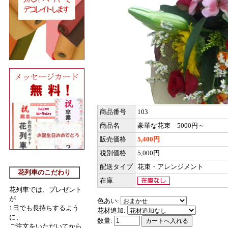
商品番号
103
商品名
豪華な花束 5000円～
販売価格
5,400円
税別価格
5,000円
配送タイプ
花束・アレンジメント
花列車のこだわり
在庫
花列車では、プレゼント
が
色あい:
1日でも長持ちするよう
花材追加:
に
、
数量:
ご注文をいただいてから